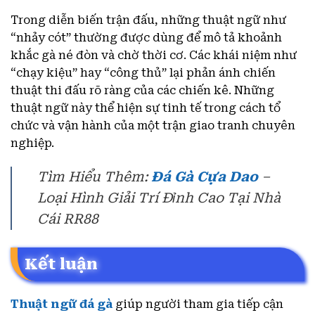
Trong diễn biến trận đấu, những thuật ngữ như
“nhảy cót” thường được dùng để mô tả khoảnh
khắc gà né đòn và chờ thời cơ. Các khái niệm như
“chạy kiệu” hay “công thủ” lại phản ánh chiến
thuật thi đấu rõ ràng của các chiến kê. Những
thuật ngữ này thể hiện sự tinh tế trong cách tổ
chức và vận hành của một trận giao tranh chuyên
nghiệp.
Tìm Hiểu Thêm:
Đá Gà Cựa Dao
–
Loại Hình Giải Trí Đỉnh Cao Tại Nhà
Cái RR88
Kết luận
Thuật ngữ đá gà
giúp người tham gia tiếp cận