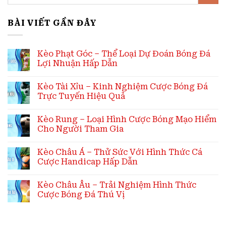
BÀI VIẾT GẦN ĐÂY
Kèo Phạt Góc – Thể Loại Dự Đoán Bóng Đá
Lợi Nhuận Hấp Dẫn
Kèo Tài Xỉu – Kinh Nghiệm Cược Bóng Đá
Trực Tuyến Hiệu Quả
Kèo Rung – Loại Hình Cược Bóng Mạo Hiểm
Cho Người Tham Gia
Kèo Châu Á – Thử Sức Với Hình Thức Cá
Cược Handicap Hấp Dẫn
Kèo Châu Âu – Trải Nghiệm Hình Thức
Cược Bóng Đá Thú Vị