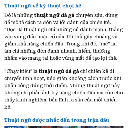
Thuật ngữ về kỹ thuật chọi kê
Đó là những
thuật ngữ đá gà
chuyên sâu, dùng
để mô tả cách ra đòn và lối đánh của chiến kê.
“Dọc” là thuật ngữ chỉ những cú đánh mạnh, thẳng
vào vùng đầu hoặc cổ của đối thủ gây choáng và
giảm khả năng chiến đấu. Trong khi đó, “mé” lại
ám chỉ những đòn đánh nhanh, hiểm, thường
nhắm vào mang tai hoặc vùng mắt để tạo lợi thế.
“Chạy kiệu” là
thuật ngữ đá gà
chỉ chiến kê di
chuyển linh hoạt, kéo giãn khoảng cách trước khi
phản công đúng thời điểm. Những thuật ngữ này
không chỉ phản ánh kỹ năng chiến đấu mà còn cho
thấy kinh nghiệm, bản lĩnh ra sân của mỗi chiến
kê.
Thuật ngữ được nhắc đến trong trận đấu