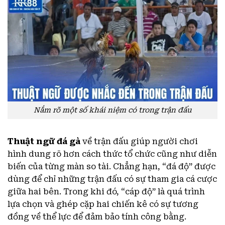
Nắm rõ một số khái niệm có trong trận đấu
Thuật ngữ đá gà
về trận đấu giúp người chơi
hình dung rõ hơn cách thức tổ chức cũng như diễn
biến của từng màn so tài. Chẳng hạn, “đá độ” được
dùng để chỉ những trận đấu có sự tham gia cá cược
giữa hai bên. Trong khi đó, “cáp độ” là quá trình
lựa chọn và ghép cặp hai chiến kê có sự tương
đồng về thể lực để đảm bảo tính công bằng.