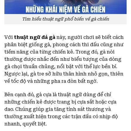
Tìm hiểu thuật ngữ phổ biến về gà chiến
Với
thuật ngữ đá gà
này, người chơi sẽ biết cách
phân biệt giống gà, phong cách thi đấu cũng như
tiềm năng của từng chiến kê. Trong đó, gà nòi
thường được nhắc đến như biểu tượng của dòng
gà chọi thuần chủng, nổi bật với thể lực bền bỉ.
Ngược lại, gà tre sở hữu thân hình nhỏ gọn, thiên
về tốc độ và những pha ra đòn bất ngờ.
Bên cạnh đó, gà cựa là thuật ngữ dùng để chỉ
những chiến kê được trang bị cựa sắt hoặc cựa
dao. Chúng giúp gia tăng tính sát thương và
thường xuất hiện trong các trận đấu có nhịp độ
nhanh, quyết liệt.