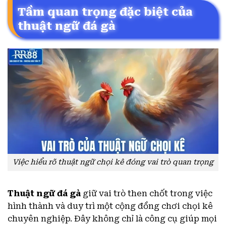
Tầm quan trọng đặc biệt của
thuật ngữ đá gà
Việc hiểu rõ thuật ngữ chọi kê đóng vai trò quan trọng
Thuật ngữ đá gà
giữ vai trò then chốt trong việc
hình thành và duy trì một cộng đồng chơi chọi kê
chuyên nghiệp. Đây không chỉ là công cụ giúp mọi