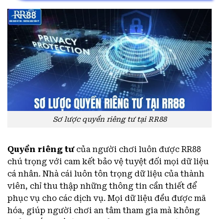
Sơ lược quyền riêng tư tại RR88
Quyền riêng tư
của người chơi luôn được RR88
chú trọng với cam kết bảo vệ tuyệt đối mọi dữ liệu
cá nhân. Nhà cái luôn tôn trọng dữ liệu của thành
viên, chỉ thu thập những thông tin cần thiết để
phục vụ cho các dịch vụ. Mọi dữ liệu đều được mã
hóa, giúp người chơi an tâm tham gia mà không