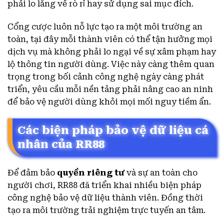
phải lo lắng về rò rỉ hay sử dụng sai mục đích.
Cổng cược luôn nỗ lực tạo ra một môi trường an
toàn, tại đây mỗi thành viên có thể tận hưởng mọi
dịch vụ mà không phải lo ngại về sự xâm phạm hay
lộ thông tin người dùng. Việc này càng thêm quan
trọng trong bối cảnh công nghệ ngày càng phát
triển, yêu cầu mỗi nền tảng phải nâng cao an ninh
để bảo vệ người dùng khỏi mọi mối nguy tiềm ẩn.
Các biện pháp bảo vệ dữ liệu cá
nhân của RR88
Để đảm bảo
quyền
riêng
tư
và sự an toàn cho
người chơi, RR88 đã triển khai nhiều biện pháp
công nghệ bảo vệ dữ liệu thành viên. Đồng thời
tạo ra môi trường trải nghiệm trực tuyến an tâm.