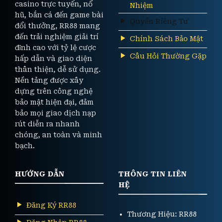
casino trực tuyến, nổ
Nhiệm
hũ, bắn cá đến game bài
Quyền Riêng Tư
đổi thưởng, RR88 mang
đến trải nghiệm giải trí
Chính Sách Bảo Mật
đỉnh cao với tỷ lệ cược
Câu Hỏi Thường Gặp
hấp dẫn và giao diện
thân thiện, dễ sử dụng.
Nền tảng được xây
dựng trên công nghệ
bảo mật hiện đại, đảm
bảo mọi giao dịch nạp
rút diễn ra nhanh
chóng, an toàn và minh
bạch.
HƯỚNG DẪN
THÔNG TIN LIÊN
HỆ
Đăng Ký RR88
Thương Hiệu: RR88