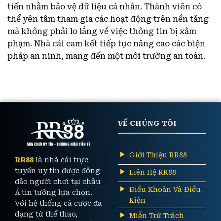
tiến nhằm bảo vệ dữ liệu cá nhân. Thành viên có
thể yên tâm tham gia các hoạt động trên nền tảng
mà không phải lo lắng về việc thông tin bị xâm
phạm. Nhà cái cam kết tiếp tục nâng cao các biện
pháp an ninh, mang đến một môi trường an toàn.
VỀ CHÚNG TÔI
Giới Thiệu RR88
RR88
là nhà cái trực
tuyến uy tín được đông
Liên Hệ RR88
đảo người chơi tại châu
Điều Khoản Và Điều
Á tin tưởng lựa chọn.
Kiện
Với hệ thống cá cược đa
dạng từ thể thao,
Miễn Trừ Trách