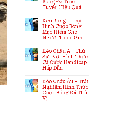
Bóng Đá Trực
Tuyến Hiệu Quả
Kèo Rung – Loại
Hình Cược Bóng
Mạo Hiểm Cho
Người Tham Gia
Kèo Châu Á – Thử
Sức Với Hình Thức
Cá Cược Handicap
Hấp Dẫn
Kèo Châu Âu – Trải
Nghiệm Hình Thức
Cược Bóng Đá Thú
n
Vị