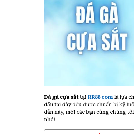
Đá gà cựa sắt
tại
RR88 com
là lựa c
đấu tại đây đều được chuẩn bị kỹ lưỡ
dẫn này, mời các bạn cùng chúng tôi
nhé!