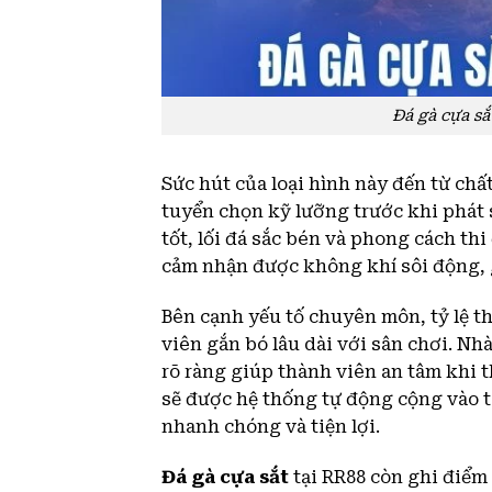
Đá gà cựa sắ
Sức hút của loại hình này đến từ chấ
tuyển chọn kỹ lưỡng trước khi phát 
tốt, lối đá sắc bén và phong cách th
cảm nhận được không khí sôi động, 
Bên cạnh yếu tố chuyên môn, tỷ lệ t
viên gắn bó lâu dài với sân chơi. N
rõ ràng giúp thành viên an tâm khi 
sẽ được hệ thống tự động cộng vào t
nhanh chóng và tiện lợi.
Đá gà cựa sắt
tại RR88 còn ghi điểm