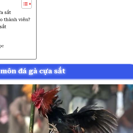
a sắt
ảo thành viên?
sắt
ọc
ộ môn đá gà cựa sắt