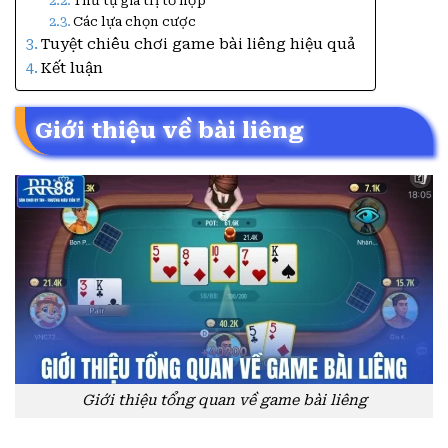
Thứ tự giá trị tổ hợp
Các lựa chọn cược
Tuyệt chiêu chơi game bài liêng hiệu quả
Kết luận
Giới thiệu về bài liêng
Giới thiệu tổng quan về game bài liêng