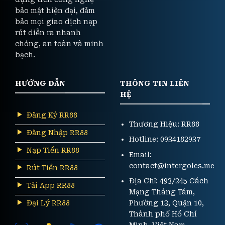
bảo mật hiện đại, đảm
bảo mọi giao dịch nạp
rút diễn ra nhanh
chóng, an toàn và minh
bạch.
HƯỚNG DẪN
THÔNG TIN LIÊN
HỆ
Đăng Ký RR88
Thương Hiệu: RR88
Đăng Nhập RR88
Hotline: 0934182937
Nạp Tiền RR88
Email:
contact@intergoles.me
Rút Tiền RR88
Địa Chỉ: 493/245 Cách
Tải App RR88
Mạng Tháng Tám,
Phường 13, Quận 10,
Đại Lý RR88
Thành phố Hồ Chí