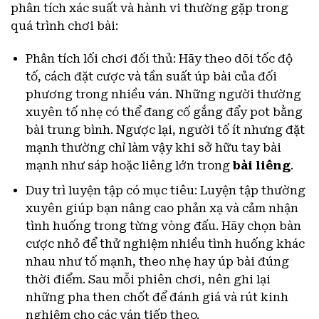
phân tích xác suất và hành vi thường gặp trong
quá trình chơi bài:
Phân tích lối chơi đối thủ: Hãy theo dõi tốc độ
tố, cách đặt cược và tần suất úp bài của đối
phương trong nhiều ván. Những người thường
xuyên tố nhẹ có thể đang cố gắng đẩy pot bằng
bài trung bình. Ngược lại, người tố ít nhưng đặt
mạnh thường chỉ làm vậy khi sở hữu tay bài
mạnh như sáp hoặc liêng lớn trong
bài liêng
.
Duy trì luyện tập có mục tiêu: Luyện tập thường
xuyên giúp bạn nâng cao phản xạ và cảm nhận
tình huống trong từng vòng đấu. Hãy chọn bàn
cược nhỏ để thử nghiệm nhiều tình huống khác
nhau như tố mạnh, theo nhẹ hay úp bài đúng
thời điểm. Sau mỗi phiên chơi, nên ghi lại
những pha then chốt để đánh giá và rút kinh
nghiệm cho các ván tiếp theo.