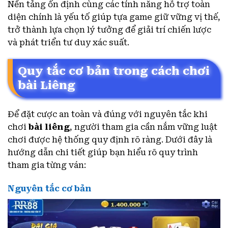
Nền tảng ổn định cùng các tính năng hỗ trợ toàn
diện chính là yếu tố giúp tựa game giữ vững vị thế,
trở thành lựa chọn lý tưởng để giải trí chiến lược
và phát triển tư duy xác suất.
Quy tắc cơ bản trong cách chơi
bài Liêng
Để đặt cược an toàn và đúng với nguyên tắc khi
chơi
bài liêng
, người tham gia cần nắm vững luật
chơi được hệ thống quy định rõ ràng. Dưới đây là
hướng dẫn chi tiết giúp bạn hiểu rõ quy trình
tham gia từng ván:
Nguyên tắc cơ bản