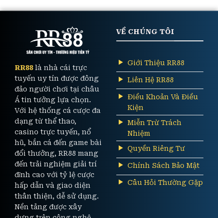
VỀ CHÚNG TÔI
Giới Thiệu RR88
RR88
là nhà cái trực
tuyến uy tín được đông
Liên Hệ RR88
đảo người chơi tại châu
Điều Khoản Và Điều
Á tin tưởng lựa chọn.
Kiện
Với hệ thống cá cược đa
dạng từ thể thao,
Miễn Trừ Trách
casino trực tuyến, nổ
Nhiệm
hũ, bắn cá đến game bài
Quyền Riêng Tư
đổi thưởng, RR88 mang
đến trải nghiệm giải trí
Chính Sách Bảo Mật
đỉnh cao với tỷ lệ cược
Câu Hỏi Thường Gặp
hấp dẫn và giao diện
thân thiện, dễ sử dụng.
Nền tảng được xây
dựng trên công nghệ